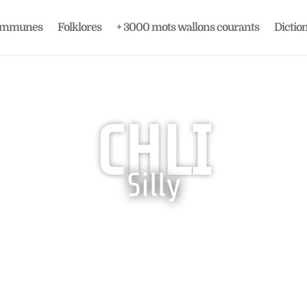
ommunes
Folklores
+ 3000 mots wallons courants
Dictio
CHLI
Silly

