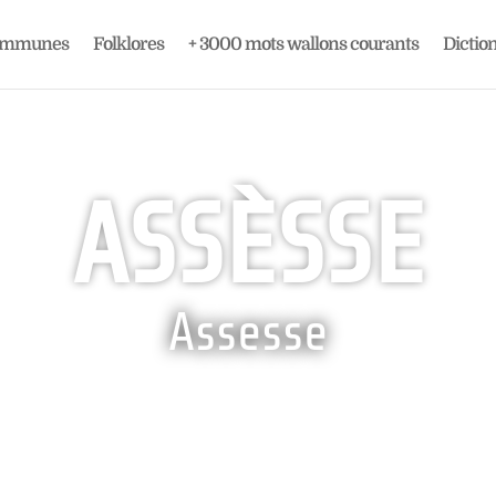
ommunes
Folklores
+ 3000 mots wallons courants
Dictio
ASSÈSSE
Assesse

