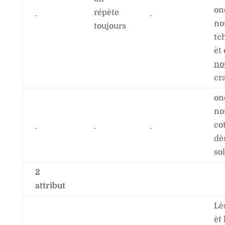
on
répète
no
toujours
tc
èt
no
cr
on
no
co
dè
so
2
attribut
Lè
èt 