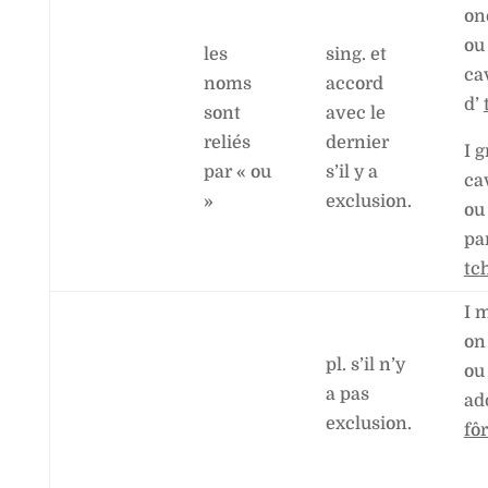
on
ou
les
sing. et
ca
noms
accord
d’
sont
avec le
reliés
dernier
I 
par « ou
s’il y a
ca
»
exclusion.
ou
pa
tc
I m
on
pl. s’il n’y
ou
a pas
ad
exclusion.
fô