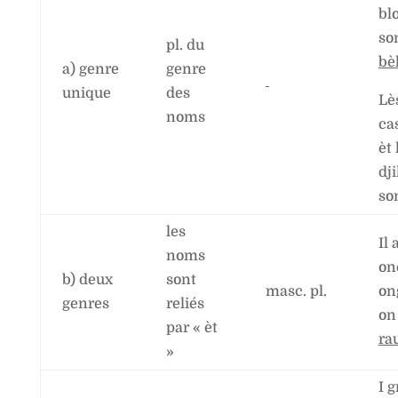
bl
so
pl. du
bè
a) genre
genre
unique
des
Lè
noms
ca
èt 
dji
so
les
Il
noms
on
b) deux
sont
masc. pl.
on
genres
reliés
on 
par « èt
ra
»
I 