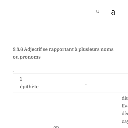
3.3.6 Adjectif se rapportant à plusieurs noms
ou pronoms
1
épithète
dè
lîv
dè
ca
on